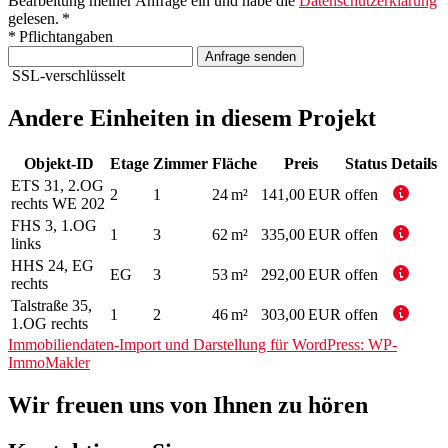
Bearbeitung meiner Anfrage ein und habe die
Datenschutzerklärung
gelesen. *
* Pflichtangaben
Anfrage senden
SSL-verschlüsselt
Andere Einheiten in diesem Projekt
Objekt-ID
Etage
Zimmer
Fläche
Preis
Status
Details
ETS 31, 2.OG
2
1
24 m²
141,00 EUR
offen
rechts WE 202
FHS 3, 1.OG
1
3
62 m²
335,00 EUR
offen
links
HHS 24, EG
EG
3
53 m²
292,00 EUR
offen
rechts
Talstraße 35,
1
2
46 m²
303,00 EUR
offen
1.OG rechts
Immobiliendaten-Import und Darstellung für WordPress: WP-
ImmoMakler
Wir freuen uns von Ihnen zu hören