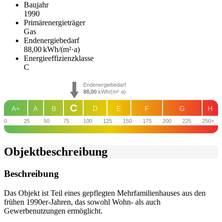
Baujahr
1990
Primärenergieträger
Gas
Endenergie­bedarf
88,00 kWh/(m²·a)
Energie­effizienz­klasse
C
Endenergiebedarf
88,00
kWh/(m²·a)
C
A+
A
B
D
E
F
G
H
0
25
50
75
100
125
150
175
200
225
250+
Objekt­beschreibung
Beschreibung
Das Objekt ist Teil eines gepflegten Mehrfamilienhauses aus den
frühen 1990er-Jahren, das sowohl Wohn- als auch
Gewerbenutzungen ermöglicht.