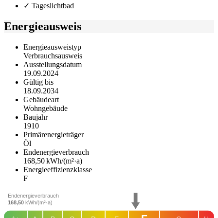
✓ Tageslichtbad
Energieausweis
Energieausweistyp
Verbrauchs­ausweis
Ausstellungsdatum
19.09.2024
Gültig bis
18.09.2034
Gebäudeart
Wohngebäude
Baujahr
1910
Primärenergieträger
Öl
Endenergie­verbrauch
168,50 kWh/(m²·a)
Energie­effizienz­klasse
F
Endenergieverbrauch
168,50
kWh/(m²·a)