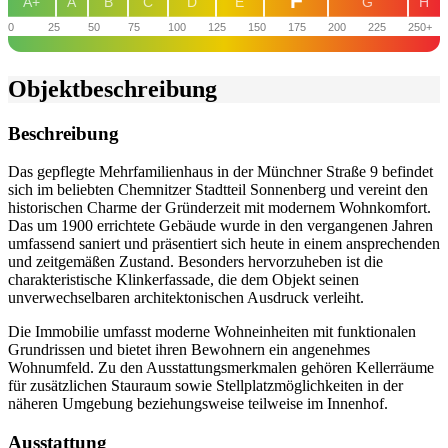
F
A+
A
B
C
D
E
G
H
0
25
50
75
100
125
150
175
200
225
250+
Objekt­beschreibung
Beschreibung
Das gepflegte Mehrfamilienhaus in der Münchner Straße 9 befindet
sich im beliebten Chemnitzer Stadtteil Sonnenberg und vereint den
historischen Charme der Gründerzeit mit modernem Wohnkomfort.
Das um 1900 errichtete Gebäude wurde in den vergangenen Jahren
umfassend saniert und präsentiert sich heute in einem ansprechenden
und zeitgemäßen Zustand. Besonders hervorzuheben ist die
charakteristische Klinkerfassade, die dem Objekt seinen
unverwechselbaren architektonischen Ausdruck verleiht.
Die Immobilie umfasst moderne Wohneinheiten mit funktionalen
Grundrissen und bietet ihren Bewohnern ein angenehmes
Wohnumfeld. Zu den Ausstattungsmerkmalen gehören Kellerräume
für zusätzlichen Stauraum sowie Stellplatzmöglichkeiten in der
näheren Umgebung beziehungsweise teilweise im Innenhof.
Ausstattung