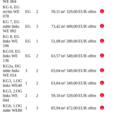
WE 064
KG 6, EG
rechts WE
EG
2
59,11 m²
329,00 EUR
offen
078
KG 7, EG
mitte links
EG
3
73,42 m²
409,00 EUR
offen
WE 092
KG 8, EG
links WE
EG
1
51,08 m²
289,00 EUR
offen
106
KG10, EG
links WE
EG
2
63,57 m²
349,00 EUR
offen
136
KG2a, DG
mitte links
3
2
63,04 m²
349,00 EUR
offen
WE 014
KG3, 1.OG
1
2
63,84 m²
349,00 EUR
offen
links WE40
KG3, 2.OG
links WE
2
2
59,18 m²
329,00 EUR
offen
044
KG6, 1.OG
1
3
85,94 m²
472,00 EUR
offen
mitte WE80