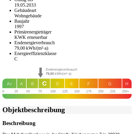
19.05.2033
Gebäudeart
Wohngebäude
Baujahr
1997
Primärenergieträger
KWK erneuerbar
Endenergie­verbrauch
79,00 kWh/(m²·a)
Energie­effizienz­klasse
C
Endenergieverbrauch
79,00
kWh/(m²·a)
C
A+
A
B
D
E
F
G
H
0
25
50
75
100
125
150
175
200
225
250+
Objekt­beschreibung
Beschreibung