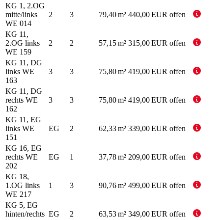
KG 1, 2.OG
mitte/links
2
3
79,40 m²
440,00 EUR
offen
WE 014
KG 11,
2.OG links
2
2
57,15 m²
315,00 EUR
offen
WE 159
KG 11, DG
links WE
3
3
75,80 m²
419,00 EUR
offen
163
KG 11, DG
rechts WE
3
3
75,80 m²
419,00 EUR
offen
162
KG 11, EG
links WE
EG
2
62,33 m²
339,00 EUR
offen
151
KG 16, EG
rechts WE
EG
1
37,78 m²
209,00 EUR
offen
202
KG 18,
1.OG links
1
3
90,76 m²
499,00 EUR
offen
WE 217
KG 5, EG
hinten/rechts
EG
2
63,53 m²
349,00 EUR
offen