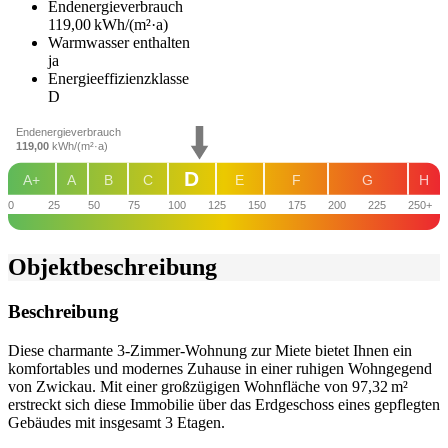
Endenergie­verbrauch
119,00 kWh/(m²·a)
Warmwasser enthalten
ja
Energie­effizienz­klasse
D
Endenergieverbrauch
119,00
kWh/(m²·a)
D
A+
A
B
C
E
F
G
H
0
25
50
75
100
125
150
175
200
225
250+
Objekt­beschreibung
Beschreibung
Diese charmante 3-Zimmer-Wohnung zur Miete bietet Ihnen ein
komfortables und modernes Zuhause in einer ruhigen Wohngegend
von Zwickau. Mit einer großzügigen Wohnfläche von 97,32 m²
erstreckt sich diese Immobilie über das Erdgeschoss eines gepflegten
Gebäudes mit insgesamt 3 Etagen.