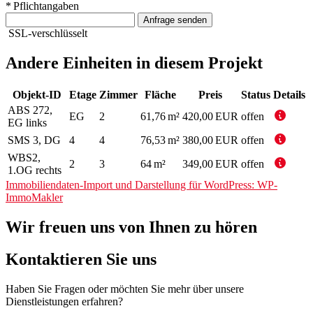
* Pflichtangaben
Anfrage senden
SSL-verschlüsselt
Andere Einheiten in diesem Projekt
Objekt-ID
Etage
Zimmer
Fläche
Preis
Status
Details
ABS 272,
EG
2
61,76 m²
420,00 EUR
offen
EG links
SMS 3, DG
4
4
76,53 m²
380,00 EUR
offen
WBS2,
2
3
64 m²
349,00 EUR
offen
1.OG rechts
Immobiliendaten-Import und Darstellung für WordPress: WP-
ImmoMakler
Wir freuen uns von Ihnen zu hören
Kontaktieren Sie uns
Haben Sie Fragen oder möchten Sie mehr über unsere
Dienstleistungen erfahren?